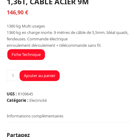
1,36T, CABLE ACIER 9M
146,90
€
1360 kg Multi usages
1360 kg en charge morte. 9 mètres de câble de 5,5mm. Idéal quads,
fendeuses. Commande électrique
enroulement déroulement + télécommande sans fil.
Fiche Technique
quantité
Ajouter au panier
de
TREUIL
ELECTRIQUE
UGS :
R109645
4X4
Catégorie :
Electricité
12V,
1,36T,
Informations complémentaires
CABLE
ACIER
9M
Partagez