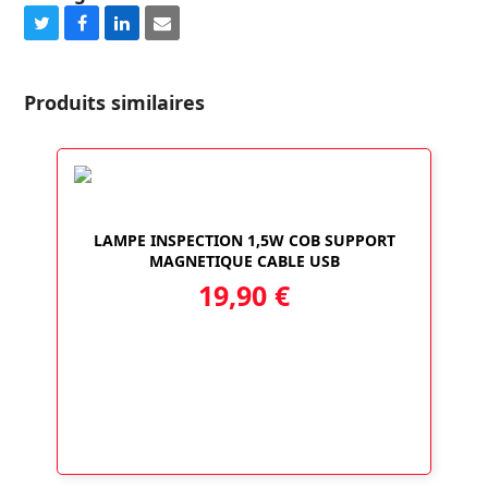
Share
Share
Share
Share
on
on
on
via
Twitter
Facebook
LinkedIn
Email
Produits similaires
LAMPE INSPECTION 1,5W COB SUPPORT
MAGNETIQUE CABLE USB
19,90
€