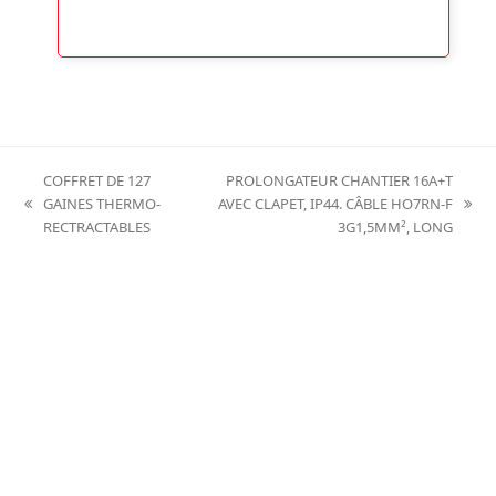
COFFRET DE 127
PROLONGATEUR CHANTIER 16A+T
GAINES THERMO-
AVEC CLAPET, IP44. CÂBLE HO7RN-F
previous
next
RECTRACTABLES
3G1,5MM², LONG
post:
post: