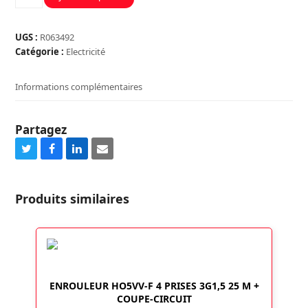
de
ENROULEUR
BRICOLAGE
UGS :
R063492
20
Catégorie :
Electricité
Informations complémentaires
Partagez
Share
Share
Share
Share
on
on
on
via
Twitter
Facebook
LinkedIn
Email
Produits similaires
ENROULEUR HO5VV-F 4 PRISES 3G1,5 25 M +
COUPE-CIRCUIT