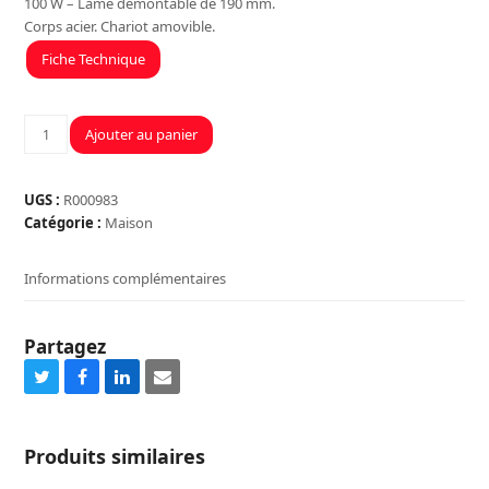
100 W – Lame démontable de 190 mm.
Corps acier. Chariot amovible.
Fiche Technique
quantité
Ajouter au panier
de
TRANCHEUSE
ELECTRIQUE
UGS :
R000983
PRIMO
Catégorie :
Maison
100
W
Informations complémentaires
-
DISQUE
190
Partagez
MM
-
Share
Share
Share
Share
LE
on
on
on
via
PRATIQUE
Twitter
Facebook
LinkedIn
Email
Produits similaires