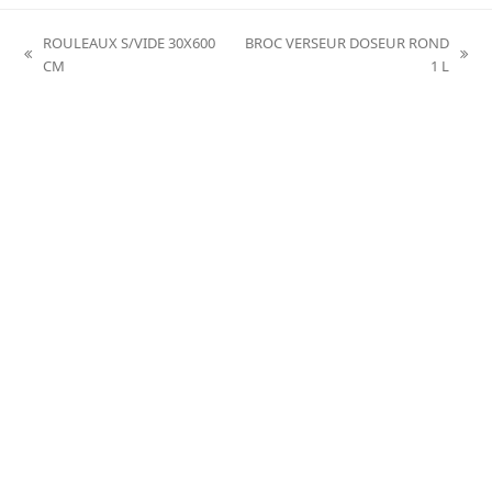
ROULEAUX S/VIDE 30X600
BROC VERSEUR DOSEUR ROND
previous
next
CM
1 L
post:
post: