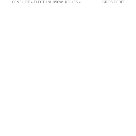
previous
next
CENEHOT » ELECT 18L 950W+ROUES »
GROS DEBIT
post:
post: