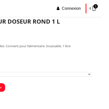
1
Connexion
€
UR DOSEUR ROND 1 L
lage
e
rix :
ides. Convient pour l’alimentaire. Incassable. 1 litre
,90 €
5,90 €
er