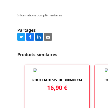
Informations complémentaires
Partagez
Share
Share
Share
Share
on
on
on
via
Twitter
Facebook
LinkedIn
Email
Produits similaires
ROULEAUX S/VIDE 30X600 CM
PO
16,90
€