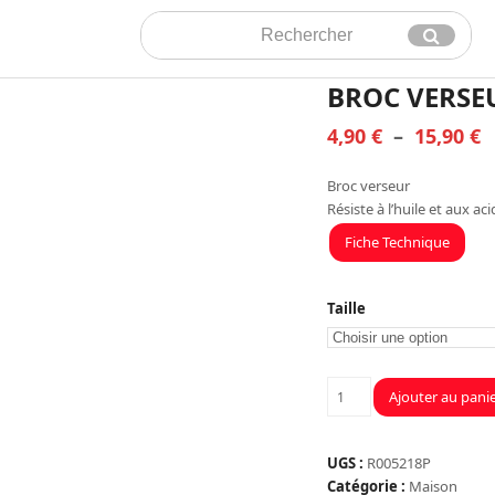
Rechercher
Envoyer
BROC VERSE
P
4,90
€
–
15,90
€
d
Broc verseur
p
Résiste à l’huile et aux ac
4
Fiche Technique
à
1
Taille
quantité
Ajouter au pani
de
BROC
VERSEUR
UGS :
R005218P
DOSEUR
Catégorie :
Maison