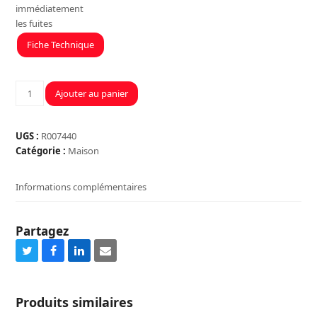
immédiatement
les fuites
Fiche Technique
quantité
Ajouter au panier
de
ETANCHEITE
TOITURES
UGS :
R007440
STOP
Catégorie :
Maison
FUITES
BIDON
Informations complémentaires
750GR
Partagez
Share
Share
Share
Share
on
on
on
via
Twitter
Facebook
LinkedIn
Email
Produits similaires