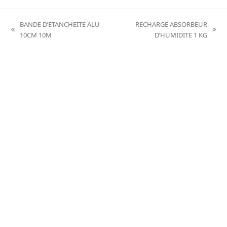
BANDE D’ETANCHEITE ALU
RECHARGE ABSORBEUR
previous
next
10CM 10M
D’HUMIDITE 1 KG
post:
post: