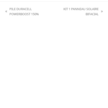
PILE DURACELL
KIT 1 PANNEAU SOLAIRE
previous
next
POWERBOOST 150%
BIFACIAL
post:
post: