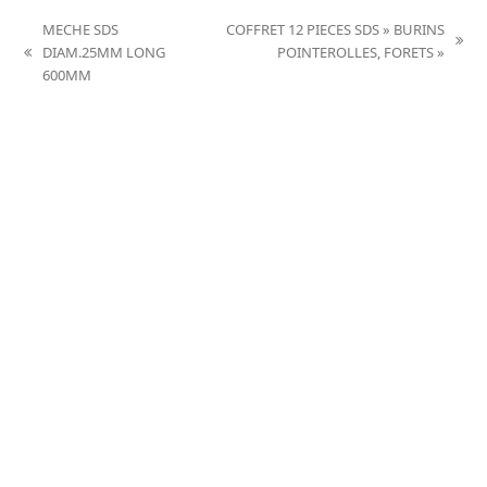
MECHE SDS
COFFRET 12 PIECES SDS » BURINS
next
DIAM.25MM LONG
POINTEROLLES, FORETS »
previous
post:
600MM
post: