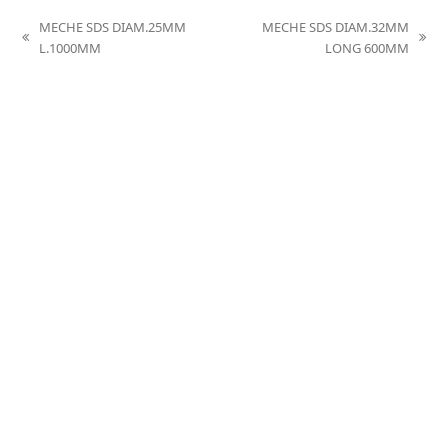
MECHE SDS DIAM.25MM
MECHE SDS DIAM.32MM
previous
next
L.1000MM
LONG 600MM
post:
post: