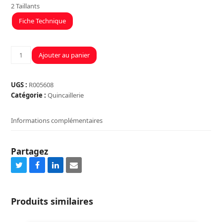
2 Taillants
Fiche Technique
quantité
Ajouter au panier
de
MECHE
SDS
UGS :
R005608
DIAM.25MM
Catégorie :
Quincaillerie
LONG
600MM
Informations complémentaires
Partagez
Share
Share
Share
Share
on
on
on
via
Twitter
Facebook
LinkedIn
Email
Produits similaires