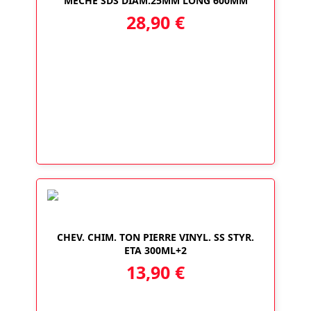
MECHE SDS DIAM.25MM LONG 600MM
28,90
€
CHEV. CHIM. TON PIERRE VINYL. SS STYR.
ETA 300ML+2
13,90
€