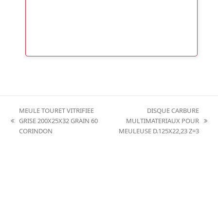
MEULE TOURET VITRIFIEE
DISQUE CARBURE
GRISE 200X25X32 GRAIN 60
MULTIMATERIAUX POUR
previous
next
CORINDON
MEULEUSE D.125X22,23 Z=3
post:
post: