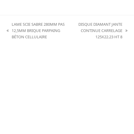
LAME SCIE SABRE 280MM PAS
DISQUE DIAMANT JANTE
12,5MM BRIQUE PARPAING
CONTINUE CARRELAGE
previous
next
BÉTON CELLULAIRE
125X22.23 HT 8
post:
post: