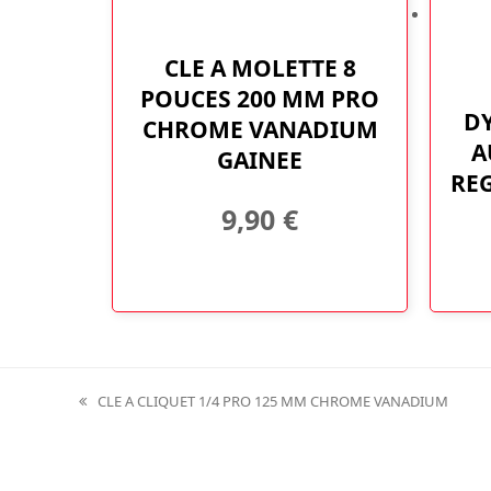
CLE A MOLETTE 8
POUCES 200 MM PRO
D
CHROME VANADIUM
A
GAINEE
REG
9,90
€
CLE A CLIQUET 1/4 PRO 125 MM CHROME VANADIUM
previous
post: