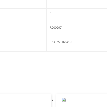
0
R000297
3233753166410