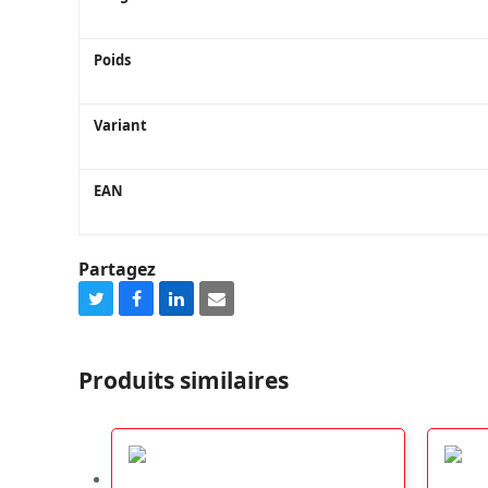
Poids
Variant
EAN
Partagez
Share
Share
Share
Share
on
on
on
via
Twitter
Facebook
LinkedIn
Email
Produits similaires