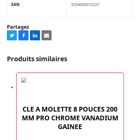
EAN
3254040012227
Partagez
Share
Share
Share
Share
on
on
on
via
Twitter
Facebook
LinkedIn
Email
Produits similaires
CLE A MOLETTE 8 POUCES 200
MM PRO CHROME VANADIUM
GAINEE