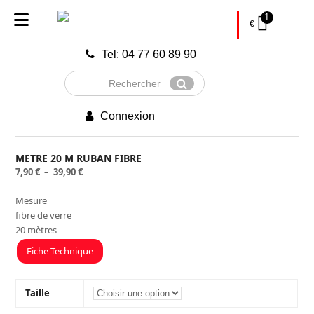
1
€
Tel: 04 77 60 89 90
Rechercher
Envoyer
Connexion
METRE 20 M RUBAN FIBRE
Plage
7,90
€
–
39,90
€
de
Mesure
prix :
fibre de verre
7,90 €
20 mètres
à
39,90 €
Fiche Technique
Taille
Effacer