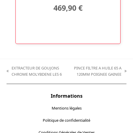
469,90
€
EXTRACTEUR DE GOUJONS
PINCE FILTRE A HUILE 65 A
previous
next
CHROME MOLYBDENE LES 6
120MM POIGNEE GAINEE
post:
post:
Informations
Mentions légales
Politique de confidentialité
Conditions Générales de Ventes