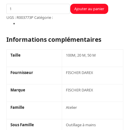
quantité
Ajouter au panier
de
UGS :
R003773P
Catégorie :
Atelier
METRE
Informations complémentaires
20
M
RUBAN
Informations complémentaires
FIBRE
Taille
100M, 20 M, 50 M
Fournisseur
FISCHER DAREX
Marque
FISCHER DAREX
Famille
Atelier
Sous Famille
Outillage à mains