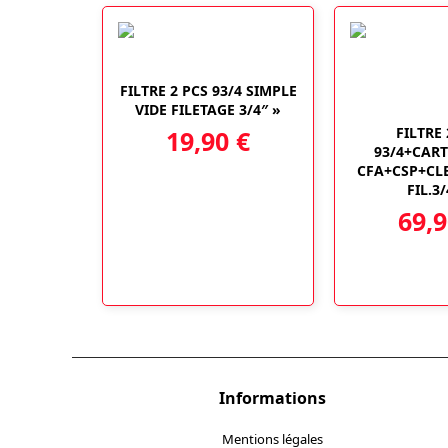
page
59,90 €
du
produit
FILTRE 2 PCS 93/4 SIMPLE
VIDE FILETAGE 3/4″ »
FILTRE 
19,90
€
93/4+CAR
CFA+CSP+CL
FIL.3/
69,
Informations
Mentions légales