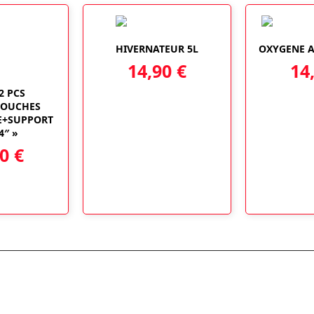
HIVERNATEUR 5L
OXYGENE A
14,90
€
14
2 PCS
TOUCHES
E+SUPPORT
4″ »
90
€
Localisez-nous :