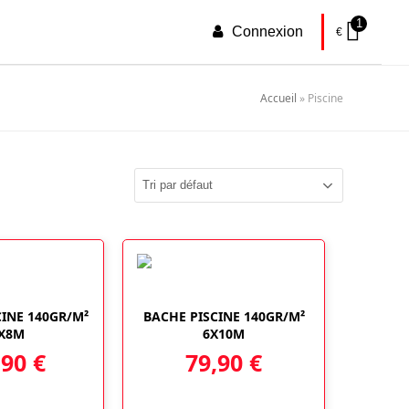
1
Connexion
€
Accueil
»
Piscine
INE 140GR/M²
BACHE PISCINE 140GR/M²
X8M
6X10M
,90
€
79,90
€