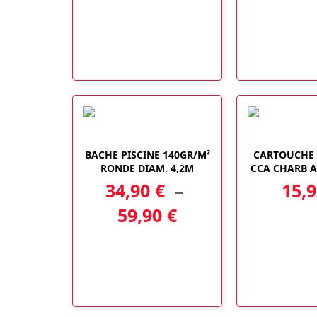
Ce
BACHE PISCINE 140GR/M²
CARTOUCHE 
produit
RONDE DIAM. 4,2M
CCA CHARB AC
a
34,90
€
–
15,
plusieurs
variations.
Plage
59,90
€
Les
options
de
peuvent
prix :
être
choisies
34,90 €
sur
la
à