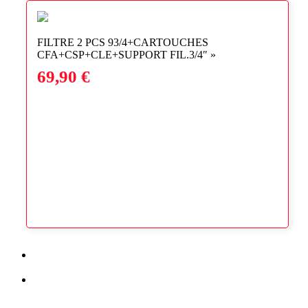
FILTRE 2 PCS 93/4+CARTOUCHES
CFA+CSP+CLE+SUPPORT FIL.3/4″ »
69,90
€
previous
CARTOUCHE FILTRANTE CFA FILET TRESSE
post:
JETABLE 93/4 25 MICRON »
next
CARTOUCHE FILTRANTE CSP SELS
post:
POLYPHOSPHATES 93/4″