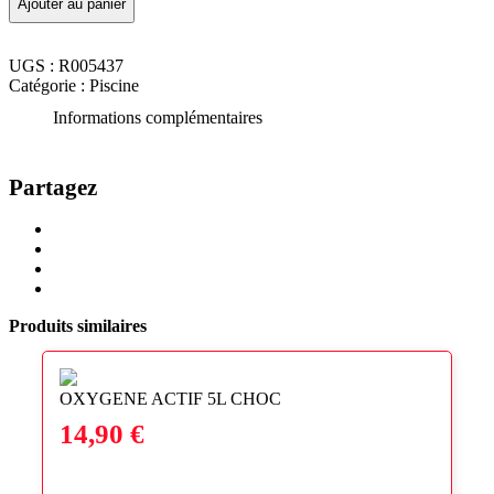
Ajouter au panier
FILTRANTE
CFL
LAVABL
UGS :
R005437
93/4
Catégorie :
Piscine
50
MICRONS"
Informations complémentaires
Partagez
Share
Share
on
on
Share
Twitter
Facebook
on
Share
LinkedIn
via
Produits similaires
Email
OXYGENE ACTIF 5L CHOC
14,90
€