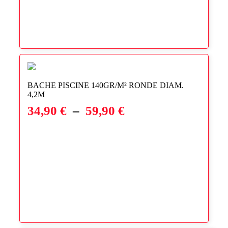
BACHE PISCINE 140GR/M² RONDE DIAM.
4,2M
Plage
34,90
€
–
59,90
€
de
prix :
34,90 €
à
59,90 €