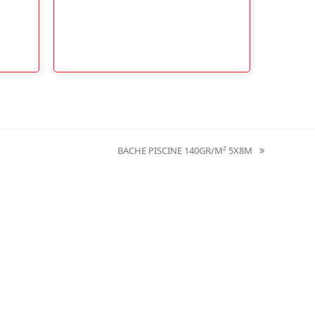
BACHE PISCINE 140GR/M² 5X8M
next
post: