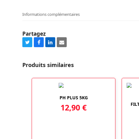
Informations complémentaires
Partagez
Share
Share
Share
Share
on
on
on
via
Twitter
Facebook
LinkedIn
Email
Produits similaires
PH PLUS 5KG
FIL
12,90
€