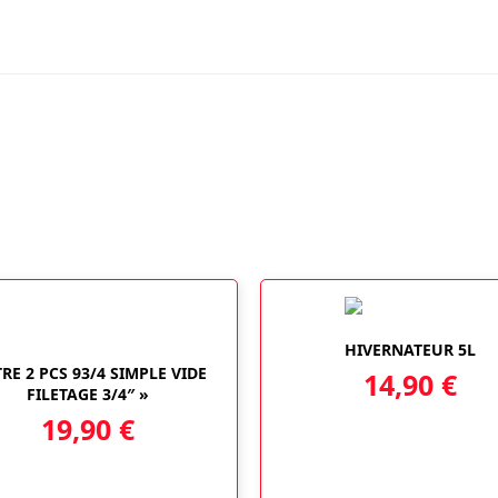
CFA+CSP+CLE+SUPPORT
FIL.3/4""
HIVERNATEUR 5L
TRE 2 PCS 93/4 SIMPLE VIDE
14,90
€
FILETAGE 3/4″ »
19,90
€