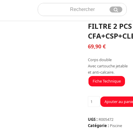
Rechercher
Envoyer
FILTRE 2 PC
CFA+CSP+CLE
69,90
€
Corps double
Avec cartouche jetable
et anti-calcaire.
Fiche Technique
quantité
Ajouter au pani
de
FILTRE
2
UGS :
R005472
PCS
Catégorie :
Piscine
93/4+CARTOUCHES