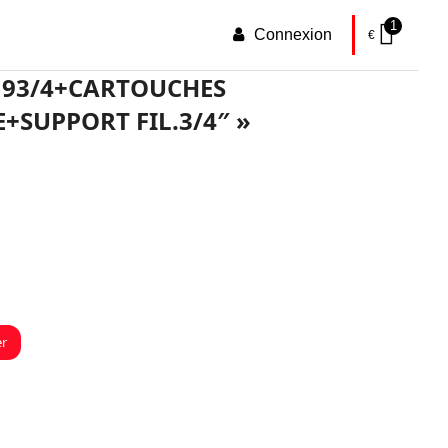
1
Connexion
€
S 93/4+CARTOUCHES
+SUPPORT FIL.3/4″ »
er