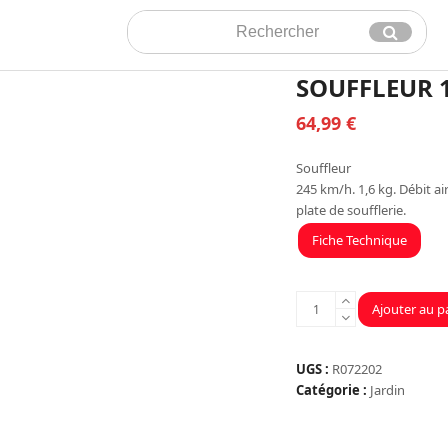
Rechercher
Envoyer
SOUFFLEUR 
64,99
€
Souffleur
245 km/h. 1,6 kg. Débit a
plate de soufflerie.
Fiche Technique
quantité
Ajouter au p
de
SOUFFLEUR
18V
UGS :
R072202
-
Catégorie :
Jardin
VENDU
NUS