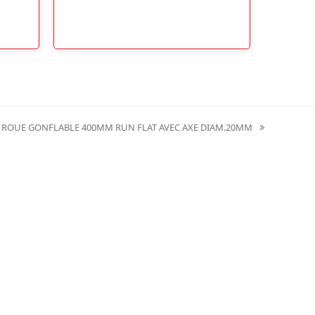
ROUE GONFLABLE 400MM RUN FLAT AVEC AXE DIAM.20MM
next
post: