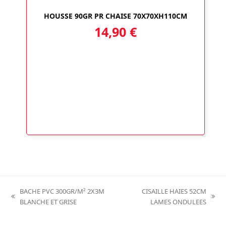
HOUSSE 90GR PR CHAISE 70X70XH110CM
14,90
€
BACHE PVC 300GR/M² 2X3M
CISAILLE HAIES 52CM
previous
next
BLANCHE ET GRISE
LAMES ONDULEES
post:
post: