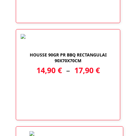
HOUSSE 90GR PR BBQ RECTANGULAI
90X70X70CM
Plage
14,90
€
–
17,90
€
de
prix :
14,90 €
à
17,90 €