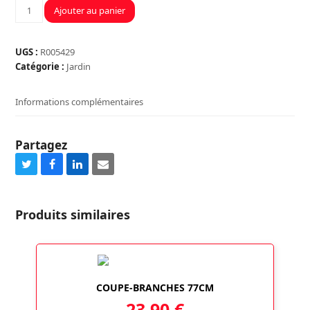
quantité
Ajouter au panier
de
RANGE-
BUCHE
UGS :
R005429
95CM
Catégorie :
Jardin
Informations complémentaires
Partagez
Share
Share
Share
Share
on
on
on
via
Twitter
Facebook
LinkedIn
Email
Produits similaires
COUPE-BRANCHES 77CM
23,90
€