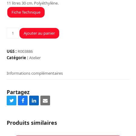
11 litres 30 cm. Polyéthylène.
Fiche Technique
quantité
Ajouter au panier
de
SEAU
DE
UGS :
R003886
MACON
Catégorie :
Atelier
11
LITRES
Informations complémentaires
Partagez
Share
Share
Share
Share
on
on
on
via
Twitter
Facebook
LinkedIn
Email
Produits similaires