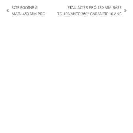
SCIE EGOINE A
ETAU ACIER PRO 130 MM BASE
previous
next
MAIN 450 MM PRO
TOURNANTE 360° GARANTIE 10 ANS
post:
post: