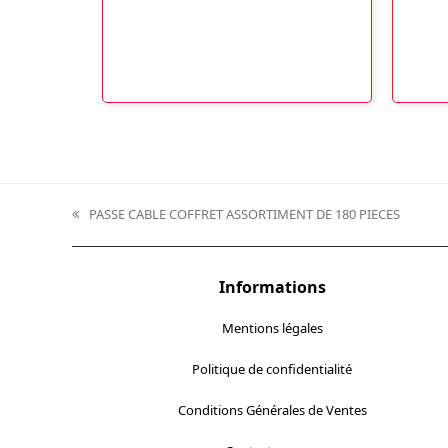
prix :
peuvent
5,50 €
être
choisies
à
sur
la
26,90 €
page
du
produit
PASSE CABLE COFFRET ASSORTIMENT DE 180 PIECES
previous
post:
Informations
Mentions légales
Politique de confidentialité
Conditions Générales de Ventes