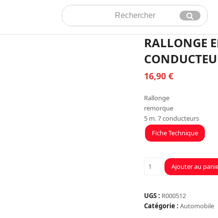
Rechercher
Envoyer
RALLONGE EL
CONDUCTEU
16,90
€
Rallonge
remorque
5 m. 7 conducteurs
Fiche Technique
quantité
Ajouter au pani
de
RALLONGE
ELECTRIQUE
UGS :
R000512
LG
Catégorie :
Automobile
5M,