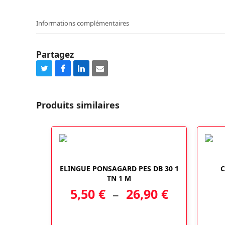
Informations complémentaires
Partagez
Share
Share
Share
Share
on
on
on
via
Twitter
Facebook
LinkedIn
Email
Produits similaires
Ce
ELINGUE PONSAGARD PES DB 30 1
C
produit
TN 1 M
a
Plage
5,50
€
–
26,90
€
plusieurs
variations.
de
Les
options