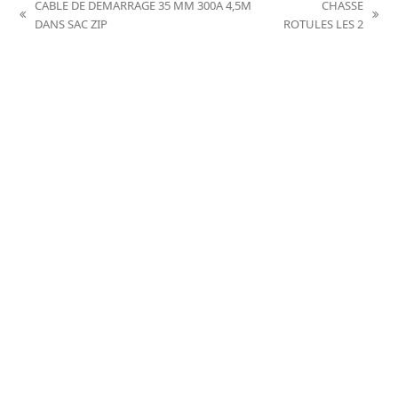
CABLE DE DEMARRAGE 35 MM 300A 4,5M
CHASSE
previous
next
DANS SAC ZIP
ROTULES LES 2
post:
post: