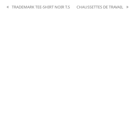
TRADEMARK TEE-SHIRT NOIR T.S
CHAUSSETTES DE TRAVAIL
previous
next
post:
post: