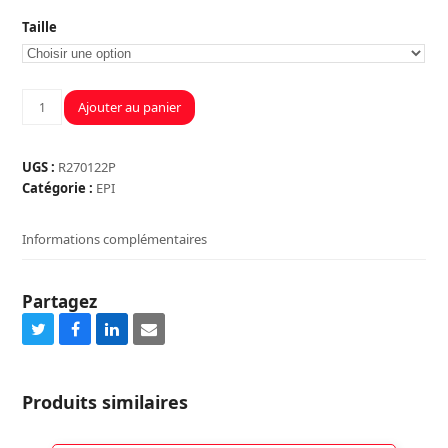
Taille
quantité
Ajouter au panier
de
PANTALON
UGS :
R270122P
Catégorie :
EPI
Informations complémentaires
Partagez
Share
Share
Share
Share
on
on
on
via
Twitter
Facebook
LinkedIn
Email
Produits similaires