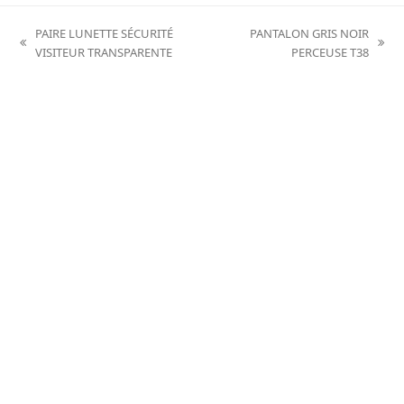
PAIRE LUNETTE SÉCURITÉ
PANTALON GRIS NOIR
previous
next
VISITEUR TRANSPARENTE
PERCEUSE T38
post:
post: