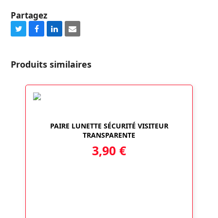
Partagez
Share
Share
Share
Share
on
on
on
via
Twitter
Facebook
LinkedIn
Email
Produits similaires
PAIRE LUNETTE SÉCURITÉ VISITEUR
TRANSPARENTE
3,90
€