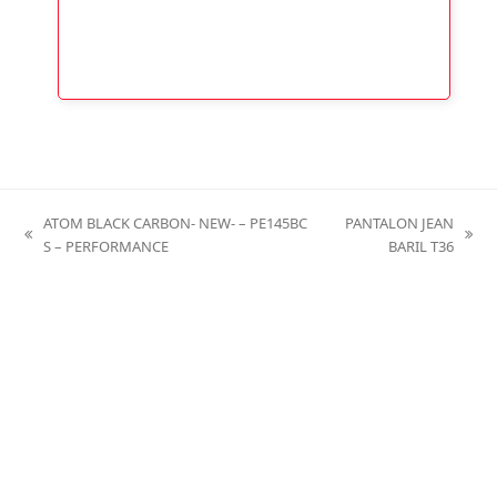
ATOM BLACK CARBON- NEW- – PE145BC
PANTALON JEAN
previous
next
S – PERFORMANCE
BARIL T36
post:
post: