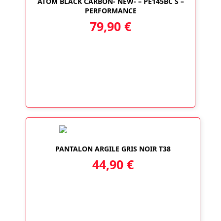
ATOM BLACK CARBON- NEW- – PE145BC S –
PERFORMANCE
79,90
€
PANTALON ARGILE GRIS NOIR T38
44,90
€