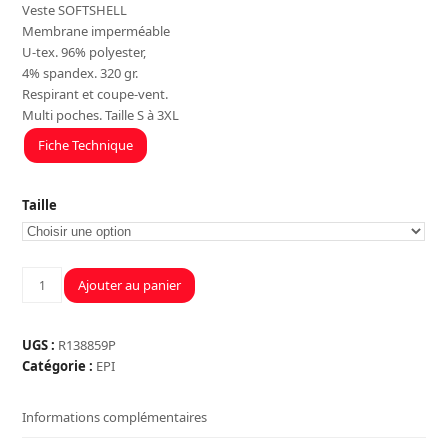
Veste SOFTSHELL
Membrane imperméable
U-tex. 96% polyester,
4% spandex. 320 gr.
Respirant et coupe-vent.
Multi poches. Taille S à 3XL
Fiche Technique
Taille
quantité
Ajouter au panier
de
SPACE
BLACK
UGS :
R138859P
CARBON
Catégorie :
EPI
-
FUTURE
Informations complémentaires