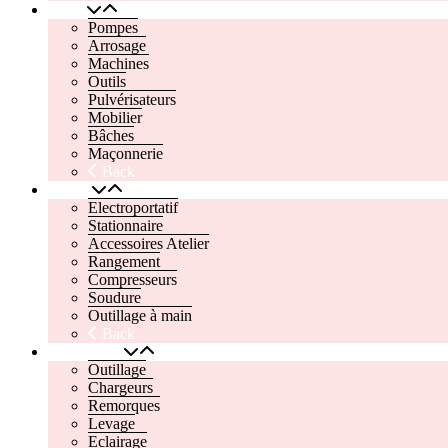
Jardin
Pompes
Arrosage
Machines
Outils
Pulvérisateurs
Mobilier
Bâches
Maçonnerie
Back
Atelier
Electroportatif
Stationnaire
Accessoires Atelier
Rangement
Compresseurs
Soudure
Outillage à main
Back
Automobile
Outillage
Chargeurs
Remorques
Levage
Eclairage