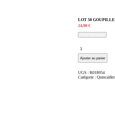
LOT 50 GOUPILLE
24,90
€
Fiche Technique
quantité
de
LOT
Ajouter au panier
50
GOUPILLES
CLIPS
UGS :
R018954
EN
Catégorie :
Quincailler
COFFRET