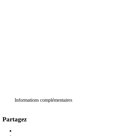
Informations complémentaires
Partagez
Share
Share
on