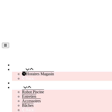
Back
To
Top
Outimag Perreux
Accueil
Magasin
Horaires Magasin
Back
Contactez Nous
Piscine
Robot Piscine
Entretien
Accessoires
Bâches
Back