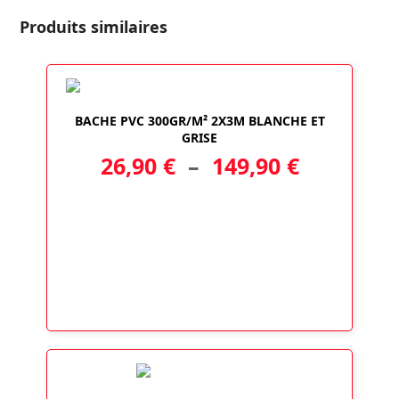
Twitter
Facebook
LinkedIn
Email
Produits similaires
BACHE PVC 300GR/M² 2X3M BLANCHE ET
GRISE
Plage
26,90
€
–
149,90
€
de
prix :
26,90 €
à
149,90 €