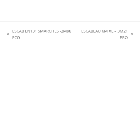
ESCAB EN131 5MARCHES -2M98
ESCABEAU 6M XL – 3M21
previous
next
ECO
PRO
post:
post: