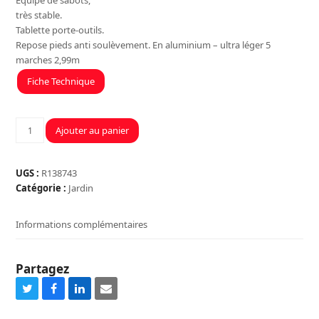
Equipé de sabots,
très stable.
Tablette porte-outils.
Repose pieds anti soulèvement. En aluminium – ultra léger 5
marches 2,99m
Fiche Technique
quantité
Ajouter au panier
de
ESCABEAU
5M
UGS :
R138743
XL
Catégorie :
Jardin
-
3M00
Informations complémentaires
PRO
Partagez
Share
Share
Share
Share
on
on
on
via