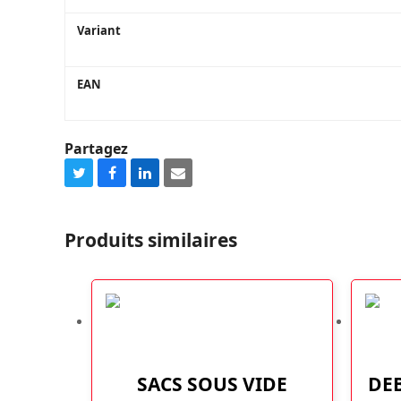
Variant
EAN
Partagez
Share
Share
Share
Share
on
on
on
via
Twitter
Facebook
LinkedIn
Email
Produits similaires
SACS SOUS VIDE
DE