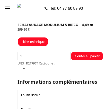
Tel: 04 77 60 89 90
ECHAFAUDAGE MODULIUM 5 BRICO – 4,49 m
299,90
€
Fiche Technique
quantité
Ajouter au panier
de
UGS :
R277974
Catégorie :
Maison
ECHAFAUDAGE
Informations complémentaires
MODULIUM
5
BRICO
Informations complémentaires
-
4,49
Fournisseur
m