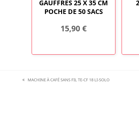
GAUFFRES 25 X 35 CM
POCHE DE 50 SACS
15,90
€
MACHINE À CAFÉ SANS FIL TE-CF 18 LI-SOLO
previous
post: