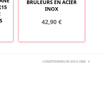
TANE
BRULEURS EN ACIER
X15
INOX
E
S
42,90
€
CONDITIONNEUSE SOUS VIDE
next
post: