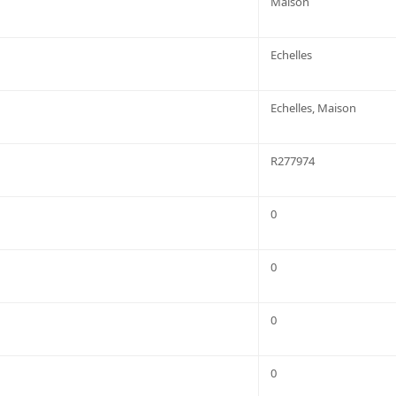
Maison
Echelles
Echelles, Maison
R277974
0
0
0
0