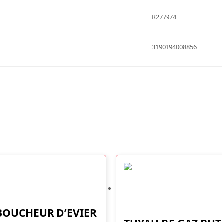
R277974
3190194008856
BOUCHEUR D’EVIER