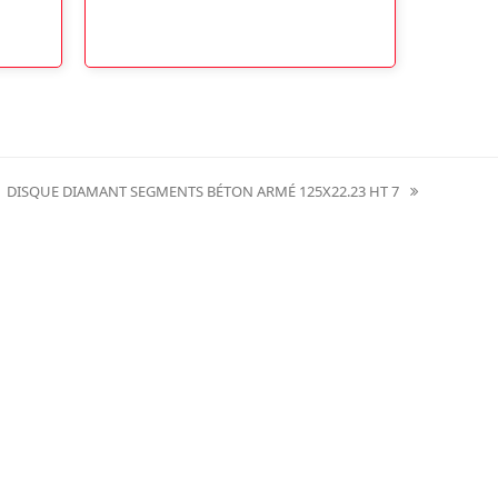
DISQUE DIAMANT SEGMENTS BÉTON ARMÉ 125X22.23 HT 7
next
post: