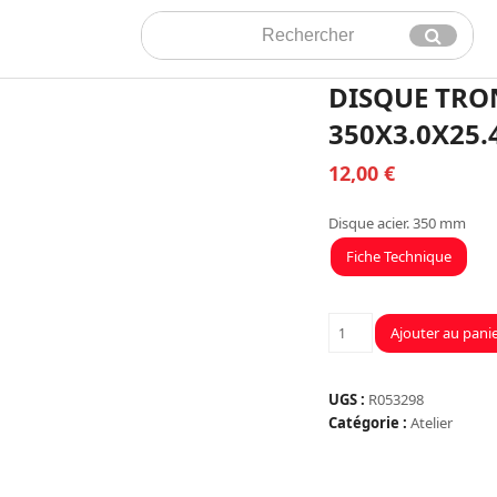
Rechercher
Envoyer
DISQUE TR
350X3.0X25.
12,00
€
Disque acier. 350 mm
Fiche Technique
quantité
Ajouter au pani
de
DISQUE
TRONCONNAGE
UGS :
R053298
METAL
Catégorie :
Atelier
350X3.0X25.4
MP