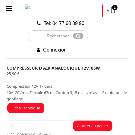
1
€
Tel: 04 77 60 89 90
Rechercher
Envoyer
Connexion
COMPRESSEUR D AIR ANALOGIQUE 12V, 85W
25,90
€
Compresseur 12V 17 bars
10A. 20l/mn. Flexible 63cm. Cordon 3,15 m. Livré avec 2 embouts de
gonflage.
Fiche Technique
quantité
Ajouter au panier
de
UGS :
R082024
Catégorie :
Atelier