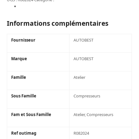
COMPRESSEUR
Informations complémentaires
D
AIR
ANALOGIQUE
Informations complémentaires
12V,
85W
Fournisseur
AUTOBEST
Marque
AUTOBEST
Famille
Atelier
Sous Famille
Compresseurs
Fam et Sous Famille
Atelier, Compresseurs
Ref outimag
R082024