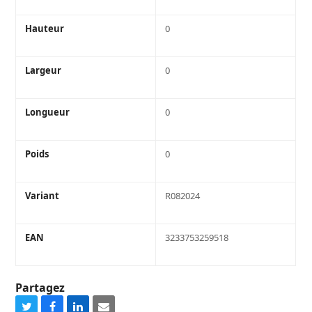
Hauteur
0
Largeur
0
Longueur
0
Poids
0
Variant
R082024
EAN
3233753259518
Partagez