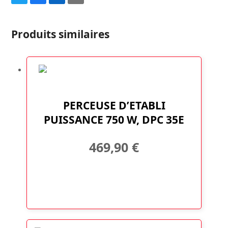
Share
Share
Share
Share
on
on
on
via
Twitter
Facebook
LinkedIn
Email
Produits similaires
PERCEUSE D’ETABLI
PUISSANCE 750 W, DPC 35E
469,90
€