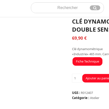
Rechercher
Envoyer
CLÉ DYNAMO
DOUBLE SENS
69,90
€
Clé dynamométrique
«Industrie» 465 mm. Carré
Fiche Technique
quantité
Ajouter au pani
de
CLÉ
DYNAMOMÉTRIQUE
UGS :
R012407
1/2'
Catégorie :
Atelier
42-
210NM