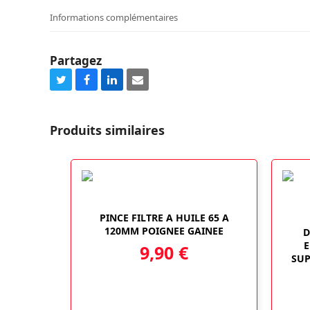
Informations complémentaires
Partagez
Share
Share
Share
Share
on
on
on
via
Twitter
Facebook
LinkedIn
Email
Produits similaires
PINCE FILTRE A HUILE 65 A
120MM POIGNEE GAINEE
D
E
9,90
€
SUP