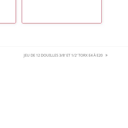
JEU DE 12 DOUILLES 3/8′ ET 1/2′ TORX E4 À E20
next
post: