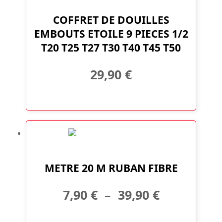
COFFRET DE DOUILLES
EMBOUTS ETOILE 9 PIECES 1/2
T20 T25 T27 T30 T40 T45 T50
29,90
€
Ce
produit
a
METRE 20 M RUBAN FIBRE
plusieurs
variations.
Plage
7,90
€
–
39,90
€
Les
options
de
peuvent