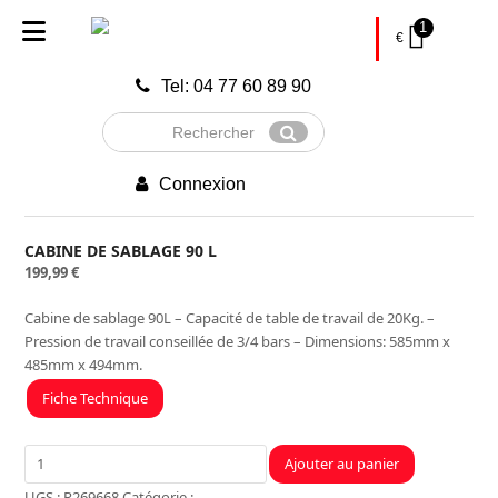
1
€
Tel: 04 77 60 89 90
Rechercher
Envoyer
Connexion
CABINE DE SABLAGE 90 L
199,99
€
Cabine de sablage 90L – Capacité de table de travail de 20Kg. –
Pression de travail conseillée de 3/4 bars – Dimensions: 585mm x
485mm x 494mm.
Fiche Technique
quantité
Ajouter au panier
de
UGS :
R269668
Catégorie :
Atelier