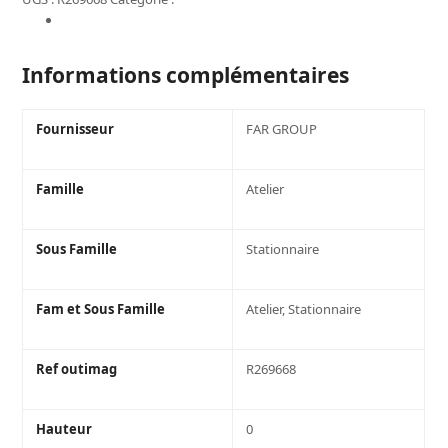
CABINE
Informations complémentaires
DE
SABLAGE
90
Informations complémentaires
L
Fournisseur
FAR GROUP
Famille
Atelier
Sous Famille
Stationnaire
Fam et Sous Famille
Atelier, Stationnaire
Ref outimag
R269668
Hauteur
0