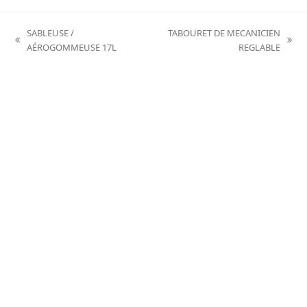
SABLEUSE /
TABOURET DE MECANICIEN
previous
next
AÉROGOMMEUSE 17L
REGLABLE
post:
post: