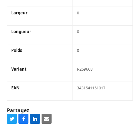
Largeur
0
Longueur
0
Poids
0
Variant
R269668
EAN
3431541151017
Partagez
Share
Share
Share
Share
on
on
on
via
Twitter
Facebook
LinkedIn
Email