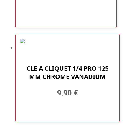
être
prix :
choisies
sur
7,90 €
la
page
à
du
produit
39,90 €
CLE A CLIQUET 1/4 PRO 125
MM CHROME VANADIUM
9,90
€