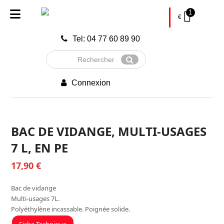
1
€
Tel: 04 77 60 89 90
Rechercher
Envoyer
Connexion
BAC DE VIDANGE, MULTI-USAGES
7 L, EN PE
17,90
€
Bac de vidange
Multi-usages 7L.
Polyéthylène incassable. Poignée solide.
Fiche Technique