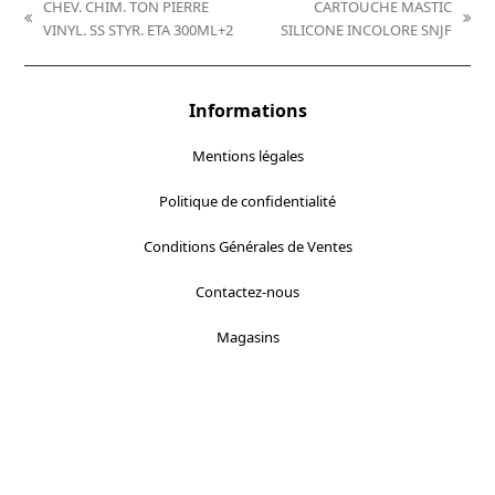
CHEV. CHIM. TON PIERRE
CARTOUCHE MASTIC
previous
next
VINYL. SS STYR. ETA 300ML+2
SILICONE INCOLORE SNJF
post:
post:
Informations
Mentions légales
Politique de confidentialité
Conditions Générales de Ventes
Contactez-nous
Magasins
Localisez-nous :