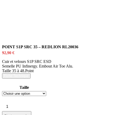
POINT S1P SRC 35 – REDLION RL20036
92,90
€
Cuir et velours S1P SRC ESD
Semelle PU Infinergy. Embout Air Toe Alu.
Taille 35 à 48.Point
Fiche Technique
Taille
quantité
de
POINT