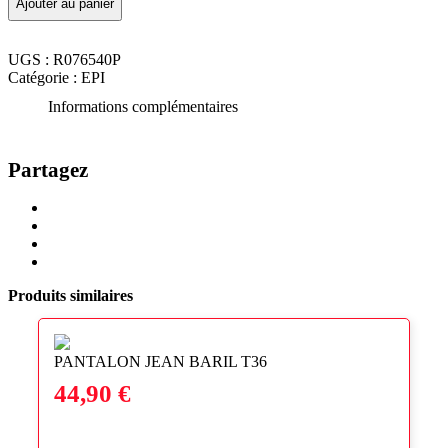
Ajouter au panier
S1P
SRC
35
UGS :
R076540P
-
Catégorie :
EPI
REDLION
RL20036
Informations complémentaires
Partagez
Share
Share
on
on
Share
Twitter
Facebook
on
Share
LinkedIn
via
Produits similaires
Email
PANTALON JEAN BARIL T36
44,90
€