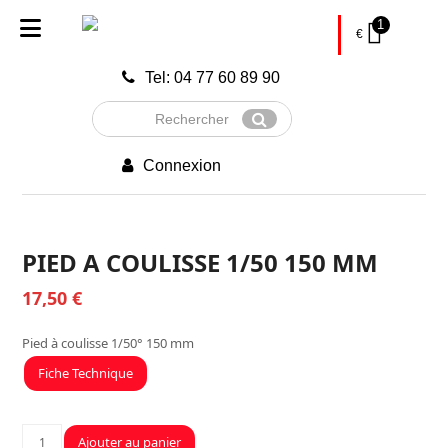
1
€
Tel: 04 77 60 89 90
Rechercher
Envoyer
Connexion
PIED A COULISSE 1/50 150 MM
17,50
€
Pied à coulisse 1/50° 150 mm
Fiche Technique
quantité
Ajouter au panier