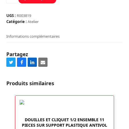
de
PIED
A
UGS :
R003819
COULISSE
Catégorie :
Atelier
1/50
150
Informations complémentaires
MM
Partagez
Share
Share
Share
Share
on
on
on
via
Twitter
Facebook
LinkedIn
Email
Produits similaires
DOUILLES ET CLIQUET 1/2 ENSEMBLE 11
PIECES SUR SUPPORT PLASTIQUE ANTIVOL