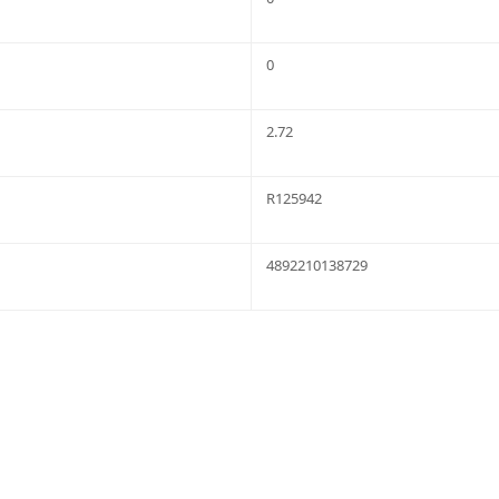
0
2.72
R125942
4892210138729