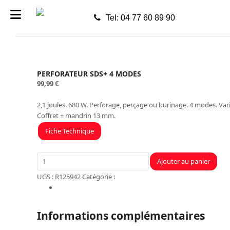
Tel: 04 77 60 89 90
PERFORATEUR SDS+ 4 MODES
99,99
€
2,1 joules. 680 W. Perforage, perçage ou burinage. 4 modes. Vari
Coffret + mandrin 13 mm.
Fiche Technique
quantité
Ajouter au panier
de
UGS :
R125942
Catégorie :
Atelier
PERFORATEUR
Informations complémentaires
SDS+
4
MODES
Informations complémentaires