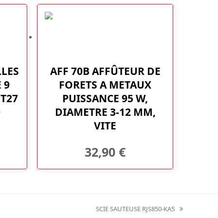
LLES
AFF 70B AFFÛTEUR DE
 9
FORETS A METAUX
 T27
PUISSANCE 95 W,
0
DIAMETRE 3-12 MM,
VITE
32,90
€
SCIE SAUTEUSE RJS850-KA5
next