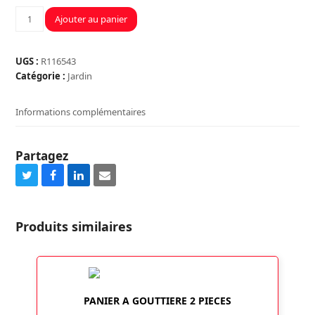
quantité
Ajouter au panier
de
NETTOYEUR
HAUTE
UGS :
R116543
PRESSION
Catégorie :
Jardin
THERMIQUE
213
Informations complémentaires
BAR
570L/H
Partagez
Share
Share
Share
Share
on
on
on
via
Twitter
Facebook
LinkedIn
Email
Produits similaires
PANIER A GOUTTIERE 2 PIECES