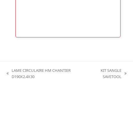
LAME CIRCULAIRE HM CHANTIER
KIT SANGLE
previous
next
D190X2.4X30
SAVETOOL
post:
post: