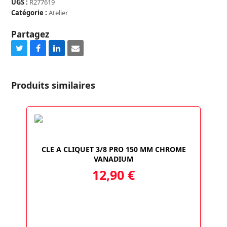
UGS :
R277619
Catégorie :
Atelier
Partagez
Share
Share
Share
Share
on
on
on
via
Twitter
Facebook
LinkedIn
Email
Produits similaires
CLE A CLIQUET 3/8 PRO 150 MM CHROME
VANADIUM
12,90
€