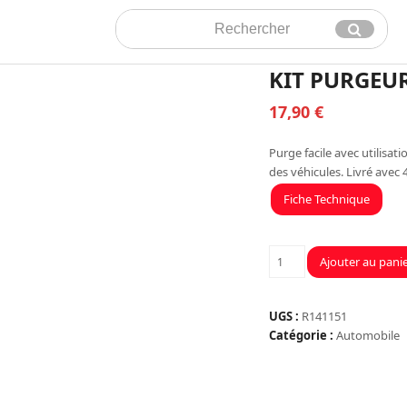
Rechercher
Envoyer
KIT PURGEU
17,90
€
Purge facile avec utilisat
des véhicules. Livré avec
Fiche Technique
quantité
Ajouter au pani
de
KIT
PURGEUR
UGS :
R141151
DE
Catégorie :
Automobile
FREINS
AUTOMATIQUE