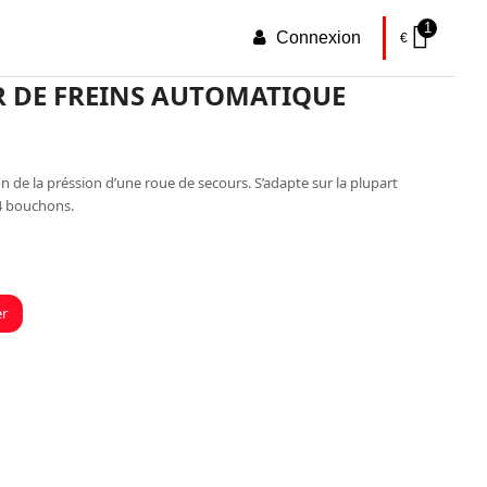
1
Connexion
€
R DE FREINS AUTOMATIQUE
ion de la préssion d’une roue de secours. S’adapte sur la plupart
 4 bouchons.
er