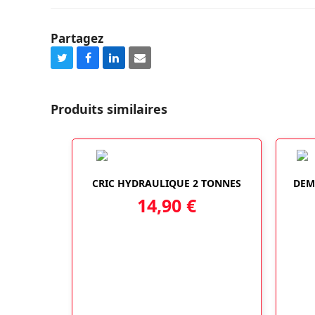
Partagez
Share
Share
Share
Share
on
on
on
via
Twitter
Facebook
LinkedIn
Email
Produits similaires
CRIC HYDRAULIQUE 2 TONNES
DEM
14,90
€