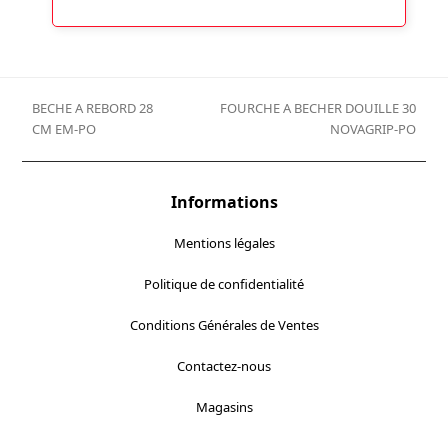
la
26,90 €
page
du
à
produit
149,90 €
BECHE A REBORD 28
FOURCHE A BECHER DOUILLE 30
previous
next
CM EM-PO
NOVAGRIP-PO
post:
post:
Informations
Mentions légales
Politique de confidentialité
Conditions Générales de Ventes
Contactez-nous
Magasins