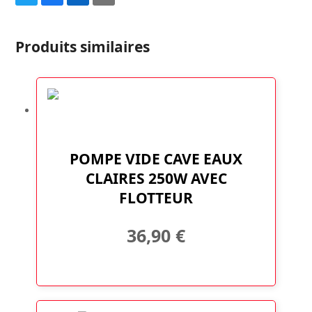
Share
Share
Share
Share
on
on
on
via
Twitter
Facebook
LinkedIn
Email
Produits similaires
POMPE VIDE CAVE EAUX
CLAIRES 250W AVEC
FLOTTEUR
36,90
€