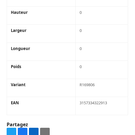
Hauteur
0
Largeur
0
Longueur
0
Poids
0
Variant
R169806
EAN
3157334322913
Partagez