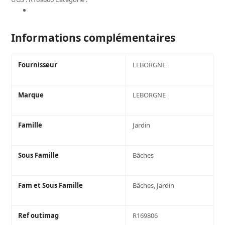
FOURCHE
Informations complémentaires
A
BECHER
DOUILLE
Informations complémentaires
4DENTS
30
Fournisseur
LEBORGNE
EM
PO
Marque
LEBORGNE
Famille
Jardin
Sous Famille
Bâches
Fam et Sous Famille
Bâches, Jardin
Ref outimag
R169806