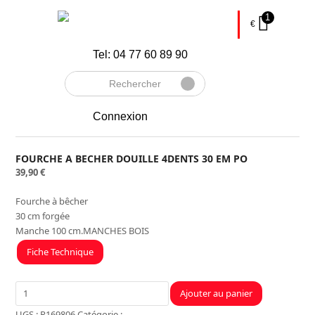
1
€
Tel: 04 77 60 89 90
Rechercher
Envoyer
Connexion
FOURCHE A BECHER DOUILLE 4DENTS 30 EM PO
39,90
€
Fourche à bêcher
30 cm forgée
Manche 100 cm.MANCHES BOIS
Fiche Technique
quantité
Ajouter au panier
de
UGS :
R169806
Catégorie :
Jardin