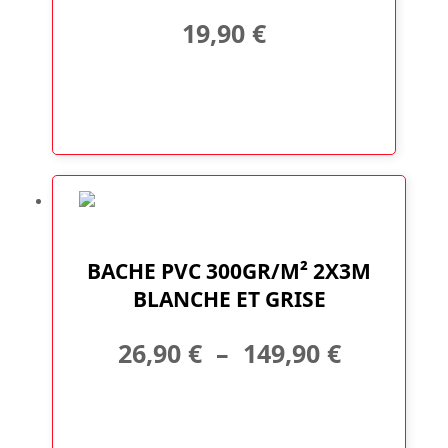
19,90
€
Ce
produit
a
BACHE PVC 300GR/M² 2X3M
plusieurs
BLANCHE ET GRISE
variations.
Les
Plage
26,90
€
–
149,90
€
options
peuvent
de
être
choisies
prix :
sur