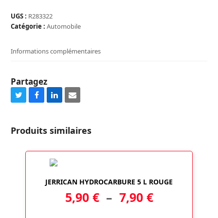
FILET
DE
UGS :
R283322
REMORQUE
Catégorie :
Automobile
160X300CM
Informations complémentaires
Partagez
Share
Share
Share
Share
on
on
on
via
Twitter
Facebook
LinkedIn
Email
Produits similaires
JERRICAN HYDROCARBURE 5 L ROUGE
Plage
5,90
€
–
7,90
€
de