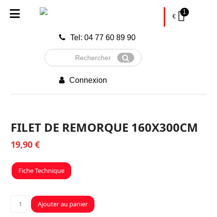
1
€
Tel: 04 77 60 89 90
Rechercher
Envoyer
Connexion
FILET DE REMORQUE 160X300CM
19,90
€
Fiche Technique
quantité
Ajouter au panier
de