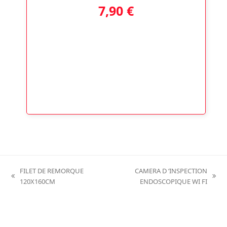
7,90
€
FILET DE REMORQUE
CAMERA D ‘INSPECTION
previous
next
120X160CM
ENDOSCOPIQUE WI FI
post:
post: