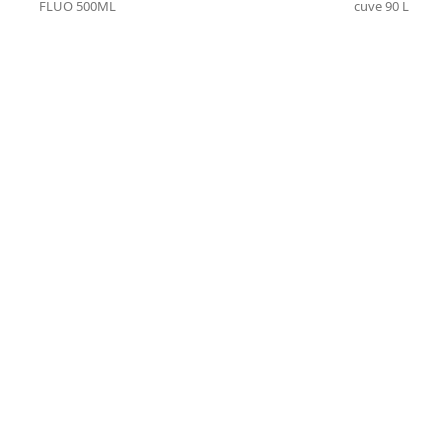
previous
next
FLUO 500ML
cuve 90 L
post:
post: