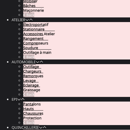
Mobilier
Bâches
Maçonnerie
Back
ATELIER
Electroportatif
Stationnaire
Accessoires Atelier
Rangement
Compresseurs
Soudure
Outillage à main
Back
AUTOMOBILE
Outillage
Chargeurs
Remorques
Levage
Eclairage
Graissage
Back
EPI
Pantalons
Hauts
Chaussures
Protection
Back
QUINCAILLERIE