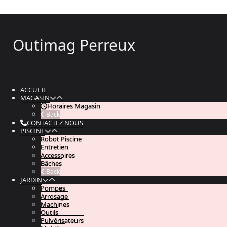
Outimag Perreux
ACCUEIL
MAGASIN
Horaires Magasin
Back
CONTACTEZ NOUS
PISCINE
Robot Piscine
Entretien
Accessoires
Bâches
Back
JARDIN
Pompes
Arrosage
Machines
Outils
Pulvérisateurs