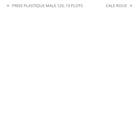
PRISE PLASTIQUE MALE 12V, 13 PLOTS
CALE ROUE
previous
next
post:
post: