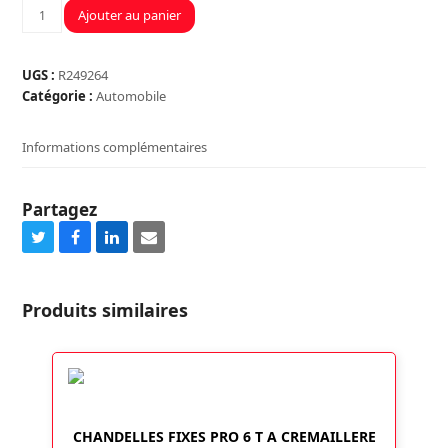
quantité
Ajouter au panier
de
EFFACE
RAYURE
UGS :
R249264
Catégorie :
Automobile
Informations complémentaires
Partagez
Share
Share
Share
Share
on
on
on
via
Twitter
Facebook
LinkedIn
Email
Produits similaires
CHANDELLES FIXES PRO 6 T A CREMAILLERE