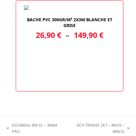
BACHE PVC 300GR/M² 2X3M BLANCHE ET
GRISE
Plage
26,90
€
–
149,90
€
de
prix :
26,90 €
à
149,90 €
ESCABEAU 8M XL – 3M64
ECH TRANSF 2X7 – 4M29 –
previous
next
PRO
BRICO