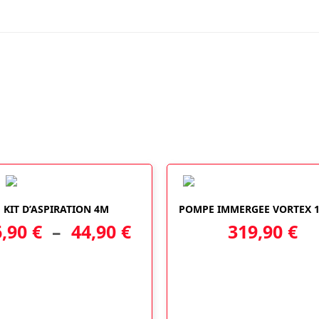
3M00
-
BRICO
Ce
KIT D’ASPIRATION 4M
POMPE IMMERGEE VORTEX 
produit
Plage
6,90
€
–
44,90
€
319,90
€
a
plusieurs
de
variations.
Les
prix :
options
36,90 €
peuvent
être