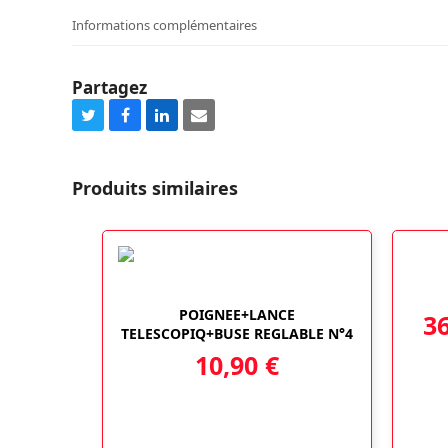
Informations complémentaires
Partagez
Share
Share
Share
Share
on
on
on
via
Twitter
Facebook
LinkedIn
Email
Produits similaires
POIGNEE+LANCE
3
TELESCOPIQ+BUSE REGLABLE N°4
10,90
€