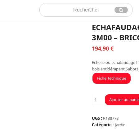
Rechercher
Envoyer
ECHAFAUDAG
3M00 – BRIC
194,90
€
Echelle ou echafaudage !
bois antidérapant.Sabot
Fiche Technique
quantité
Ajouter au pani
de
ECHAFAUDAGE
MULTI
UGS :
R138778
ALU
Catégorie :
Jardin
POLYVALENT
-