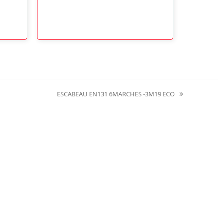
ESCABEAU EN131 6MARCHES -3M19 ECO
next
post: