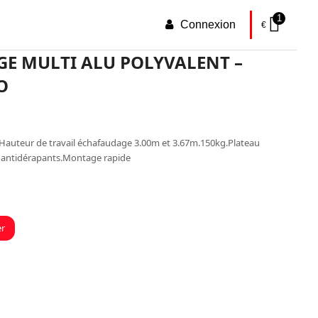
1
Connexion
€
E MULTI ALU POLYVALENT –
O
 Hauteur de travail échafaudage 3.00m et 3.67m.150kg.Plateau
s antidérapants.Montage rapide
er