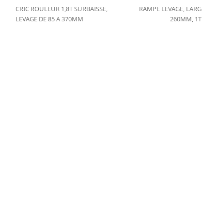
CRIC ROULEUR 1,8T SURBAISSE,
RAMPE LEVAGE, LARG
previous
next
LEVAGE DE 85 A 370MM
260MM, 1T
post:
post: