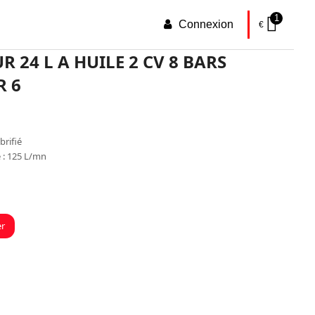
1
Connexion
€
 24 L A HUILE 2 CV 8 BARS
R 6
brifié
é : 125 L/mn
er