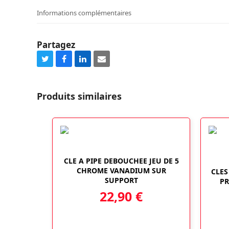
Informations complémentaires
Partagez
Share
Share
Share
Share
on
on
on
via
Twitter
Facebook
LinkedIn
Email
Produits similaires
CLE A PIPE DEBOUCHEE JEU DE 5
CHROME VANADIUM SUR
CLES
SUPPORT
PR
22,90
€