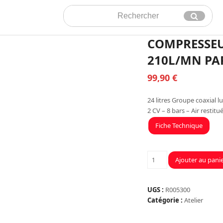
Rechercher
Envoyer
COMPRESSEUR
210L/MN PA
99,90
€
24 litres Groupe coaxial lu
2 CV – 8 bars – Air restitu
Fiche Technique
quantité
Ajouter au pani
de
COMPRESSEUR
24
UGS :
R005300
L
Catégorie :
Atelier
A
HUILE