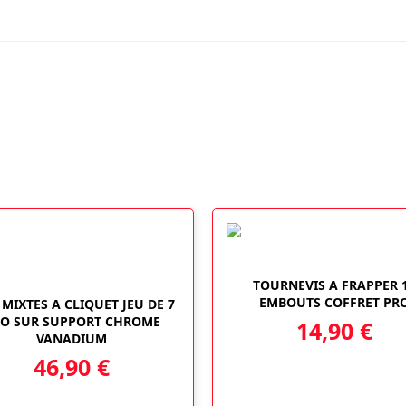
2
CV
8
BARS
210L/MN
PAR
6
TOURNEVIS A FRAPPER 
EMBOUTS COFFRET PR
 MIXTES A CLIQUET JEU DE 7
O SUR SUPPORT CHROME
14,90
€
VANADIUM
46,90
€