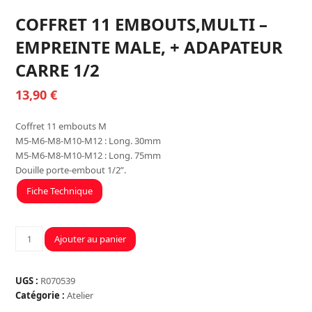
COFFRET 11 EMBOUTS,MULTI –
EMPREINTE MALE, + ADAPATEUR
CARRE 1/2
13,90
€
Coffret 11 embouts M
M5-M6-M8-M10-M12 : Long. 30mm
M5-M6-M8-M10-M12 : Long. 75mm
Douille porte-embout 1/2”.
Fiche Technique
quantité
Ajouter au panier
de
COFFRET
11
UGS :
R070539
EMBOUTS,MULTI
Catégorie :
Atelier
-