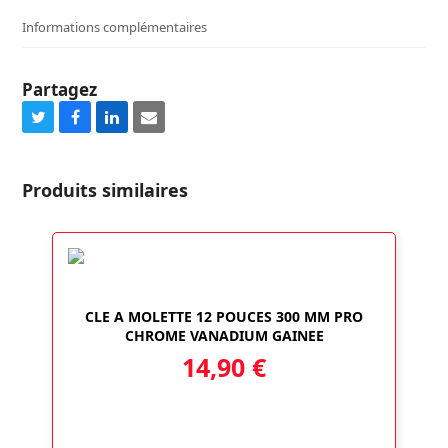
EMPREINTE
Informations complémentaires
MALE,
+
ADAPATEUR
Partagez
CARRE
1/2
Share
Share
Share
Share
on
on
on
via
Twitter
Facebook
LinkedIn
Email
Produits similaires
CLE A MOLETTE 12 POUCES 300 MM PRO
CHROME VANADIUM GAINEE
14,90
€