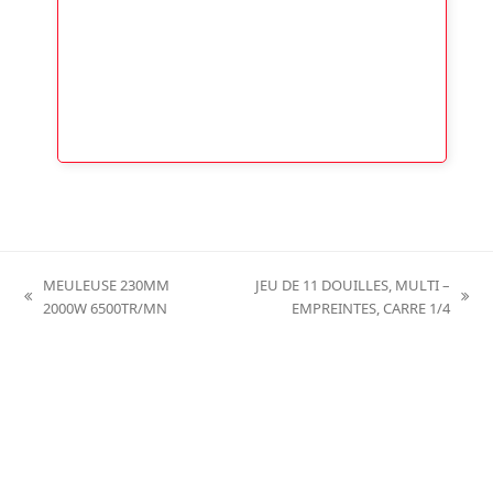
MEULEUSE 230MM
JEU DE 11 DOUILLES, MULTI –
previous
next
2000W 6500TR/MN
EMPREINTES, CARRE 1/4
post:
post: